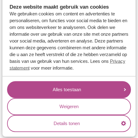
Memoireringen
Deze website maakt gebruik van cookies
Verlovingsringen
We gebruiken cookies om content en advertenties te
personaliseren, om functies voor social media te bieden en
Vriendschapsringen
om ons websiteverkeer te analyseren. Ook delen we
Over ons
informatie over uw gebruik van onze site met onze partners
voor social media, adverteren en analyse. Deze partners
Aller Spanninga
kunnen deze gegevens combineren met andere informatie
die u aan ze heeft verstrekt of die ze hebben verzameld op
Historie
basis van uw gebruik van hun services. Lees ons
Privacy
Certificaten
statement
voor meer informatie.
Blogs
Jouw voordelen
Alles toestaan
Conflictvrije Materialen
Weigeren
Oneindig veel mogelijkheden
Kwaliteit
Details tonen
Juweliers & Contact