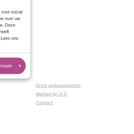
 voor social
ie over uw
se. Deze
heeft
. Lees ons
oestaan
Juweliers & Contact
Onze verkooppunten
Werken bij A:S
Contact