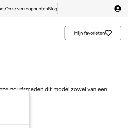
act
Onze verkooppunten
Blog
Inlo
Mijn favorieten
 onze goudsmeden dit model zowel van een