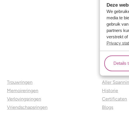
Deze webs
We gebruike
media te bi
gebruik van
partners ku
verstrekt o
Privacy sta
Details 
Ons aanbod
Over o
Trouwringen
Aller Spanni
Memoireringen
Historie
Verlovingsringen
Certificaten
Vriendschapsringen
Blogs