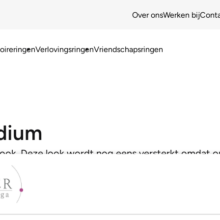
Over ons
Werken bij
Cont
ireringen
Verlovingsringen
Vriendschapsringen
dium
e look. Deze look wordt nog eens versterkt omdat
Zo krijg je een waar juweeltje!