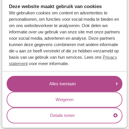
Memoireringen
Deze website maakt gebruik van cookies
Verlovingsringen
We gebruiken cookies om content en advertenties te
personaliseren, om functies voor social media te bieden en
Vriendschapsringen
om ons websiteverkeer te analyseren. Ook delen we
Over ons
informatie over uw gebruik van onze site met onze partners
voor social media, adverteren en analyse. Deze partners
Aller Spanninga
kunnen deze gegevens combineren met andere informatie
die u aan ze heeft verstrekt of die ze hebben verzameld op
Historie
basis van uw gebruik van hun services. Lees ons
Privacy
Certificaten
statement
voor meer informatie.
Blogs
Jouw voordelen
Alles toestaan
Conflictvrije Materialen
Weigeren
Oneindig veel mogelijkheden
Kwaliteit
Details tonen
Juweliers & Contact