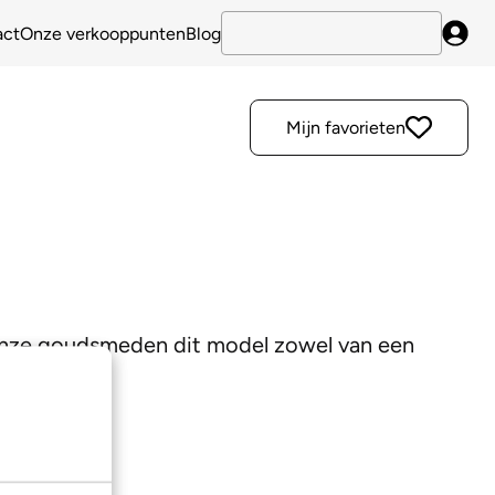
act
Onze verkooppunten
Blog
Inlo
Mijn favorieten
 onze goudsmeden dit model zowel van een