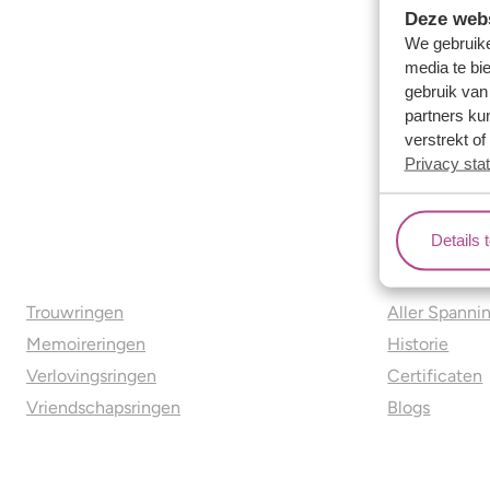
Deze webs
We gebruike
media te bi
gebruik van
partners ku
verstrekt o
Privacy sta
Details 
Ons aanbod
Over o
Trouwringen
Aller Spanni
Memoireringen
Historie
Verlovingsringen
Certificaten
Vriendschapsringen
Blogs