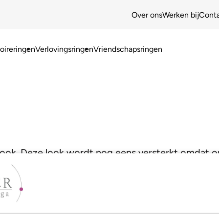
Over ons
Werken bij
Cont
ireringen
Verlovingsringen
Vriendschapsringen
e look. Deze look wordt nog eens versterkt omdat
Zo krijg je een waar juweeltje!