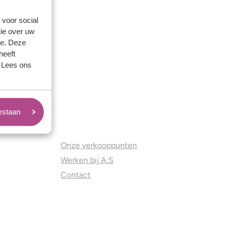
 voor social
ie over uw
se. Deze
heeft
. Lees ons
oestaan
Juweliers & Contact
Onze verkooppunten
Werken bij A:S
Contact