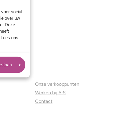
 voor social
ie over uw
se. Deze
heeft
. Lees ons
oestaan
Juweliers & Contact
Onze verkooppunten
Werken bij A:S
Contact