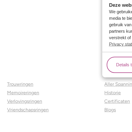
Deze webs
We gebruike
media te bi
gebruik van
partners ku
verstrekt o
Privacy sta
Details 
Ons aanbod
Over o
Trouwringen
Aller Spanni
Memoireringen
Historie
Verlovingsringen
Certificaten
Vriendschapsringen
Blogs