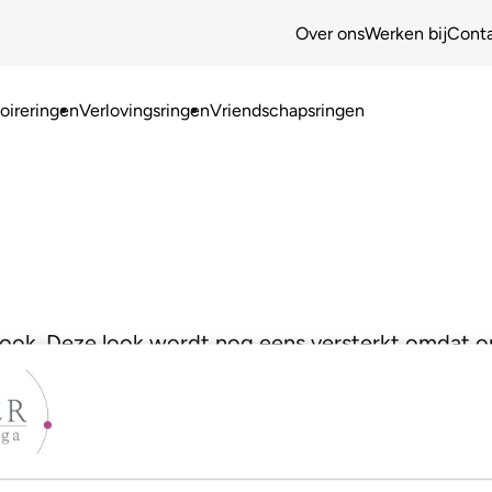
Over ons
Werken bij
Cont
ireringen
Verlovingsringen
Vriendschapsringen
e look. Deze look wordt nog eens versterkt omdat
Zo krijg je een waar juweeltje!