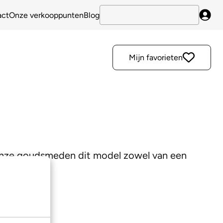
act
Onze verkooppunten
Blog
Inlo
Mijn favorieten
 onze goudsmeden dit model zowel van een