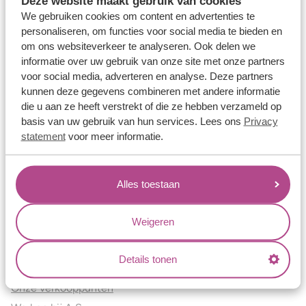
Deze website maakt gebruik van cookies
Verlovingsringen
We gebruiken cookies om content en advertenties te
Vriendschapsringen
personaliseren, om functies voor social media te bieden en
om ons websiteverkeer te analyseren. Ook delen we
Over ons
informatie over uw gebruik van onze site met onze partners
voor social media, adverteren en analyse. Deze partners
Aller Spanninga
kunnen deze gegevens combineren met andere informatie
Historie
die u aan ze heeft verstrekt of die ze hebben verzameld op
Certificaten
basis van uw gebruik van hun services. Lees ons
Privacy
Blogs
statement
voor meer informatie.
Jouw voordelen
Alles toestaan
Conflictvrije Materialen
Oneindig veel mogelijkheden
Weigeren
Kwaliteit
Juweliers & Contact
Details tonen
Onze verkooppunten