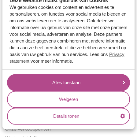
Deze website maakt gebruik van cookies
Verlovingsringen
We gebruiken cookies om content en advertenties te
Vriendschapsringen
personaliseren, om functies voor social media te bieden en
om ons websiteverkeer te analyseren. Ook delen we
Over ons
informatie over uw gebruik van onze site met onze partners
voor social media, adverteren en analyse. Deze partners
Aller Spanninga
kunnen deze gegevens combineren met andere informatie
Historie
die u aan ze heeft verstrekt of die ze hebben verzameld op
Certificaten
basis van uw gebruik van hun services. Lees ons
Privacy
Blogs
statement
voor meer informatie.
Jouw voordelen
Alles toestaan
Conflictvrije Materialen
Oneindig veel mogelijkheden
Weigeren
Kwaliteit
Juweliers & Contact
Details tonen
Onze verkooppunten