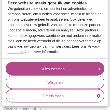
Deze website maakt gebruik van cookies
Verlovingsringen
We gebruiken cookies om content en advertenties te
Vriendschapsringen
personaliseren, om functies voor social media te bieden en
om ons websiteverkeer te analyseren. Ook delen we
Over ons
informatie over uw gebruik van onze site met onze partners
voor social media, adverteren en analyse. Deze partners
Aller Spanninga
kunnen deze gegevens combineren met andere informatie
Historie
die u aan ze heeft verstrekt of die ze hebben verzameld op
basis van uw gebruik van hun services. Lees ons
Privacy
Certificaten
statement
voor meer informatie.
Blogs
Jouw voordelen
Alles toestaan
Conflictvrije Materialen
Oneindig veel mogelijkheden
Weigeren
Kwaliteit
Details tonen
Juweliers & Contact
Onze verkooppunten