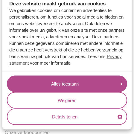
Deze website maakt gebruik van cookies
Verlovingsringen
We gebruiken cookies om content en advertenties te
Vriendschapsringen
personaliseren, om functies voor social media te bieden en
om ons websiteverkeer te analyseren. Ook delen we
Over ons
informatie over uw gebruik van onze site met onze partners
voor social media, adverteren en analyse. Deze partners
Aller Spanninga
kunnen deze gegevens combineren met andere informatie
Historie
die u aan ze heeft verstrekt of die ze hebben verzameld op
basis van uw gebruik van hun services. Lees ons
Privacy
Certificaten
statement
voor meer informatie.
Blogs
Jouw voordelen
Alles toestaan
Conflictvrije Materialen
Oneindig veel mogelijkheden
Weigeren
Kwaliteit
Details tonen
Juweliers & Contact
Onze verkooppunten