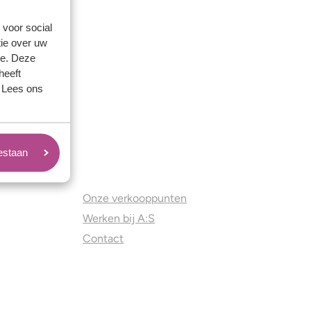
 voor social
ie over uw
se. Deze
heeft
. Lees ons
oestaan
Juweliers & Contact
Onze verkooppunten
Werken bij A:S
Contact