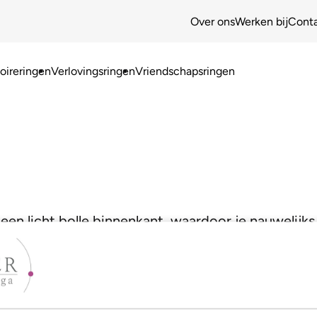
Over ons
Werken bij
Cont
ireringen
Verlovingsringen
Vriendschapsringen
een licht bolle binnenkant, waardoor je nauwelijks 