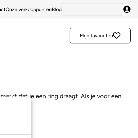
act
Onze verkooppunten
Blog
Inlo
Mijn favorieten
merkt dat je een ring draagt. Als je voor een