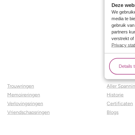
Deze webs
We gebruike
media te bi
gebruik van
partners ku
verstrekt o
Privacy sta
Details 
Ons aanbod
Over o
Trouwringen
Aller Spanni
Memoireringen
Historie
Verlovingsringen
Certificaten
Vriendschapsringen
Blogs