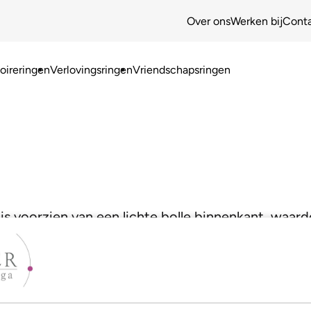
Over ons
Werken bij
Cont
ireringen
Verlovingsringen
Vriendschapsringen
is voorzien van een lichte bolle binnenkant, waard
jouw model!