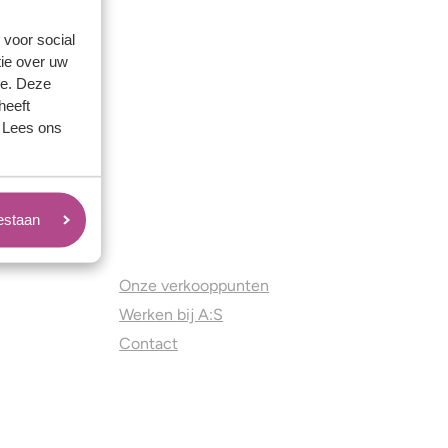
 voor social
ie over uw
se. Deze
heeft
. Lees ons
oestaan
Juweliers & Contact
Onze verkooppunten
Werken bij A:S
Contact