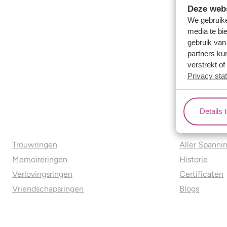
Deze webs
We gebruike
media te bi
gebruik van
partners ku
verstrekt o
Privacy sta
Details 
Ons aanbod
Over o
Trouwringen
Aller Spanni
Memoireringen
Historie
Verlovingsringen
Certificaten
Vriendschapsringen
Blogs