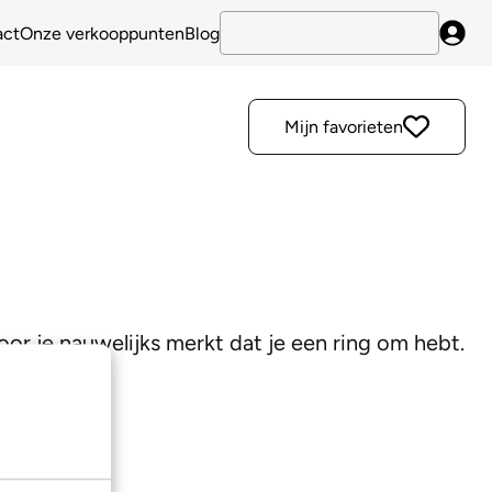
act
Onze verkooppunten
Blog
Inlo
Mijn favorieten
oor je nauwelijks merkt dat je een ring om hebt.