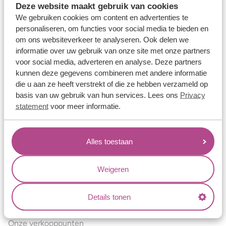
Deze website maakt gebruik van cookies
Verlovingsringen
We gebruiken cookies om content en advertenties te
Vriendschapsringen
personaliseren, om functies voor social media te bieden en
om ons websiteverkeer te analyseren. Ook delen we
Over ons
informatie over uw gebruik van onze site met onze partners
voor social media, adverteren en analyse. Deze partners
Aller Spanninga
kunnen deze gegevens combineren met andere informatie
Historie
die u aan ze heeft verstrekt of die ze hebben verzameld op
basis van uw gebruik van hun services. Lees ons
Privacy
Certificaten
statement
voor meer informatie.
Blogs
Jouw voordelen
Alles toestaan
Conflictvrije Materialen
Oneindig veel mogelijkheden
Weigeren
Kwaliteit
Details tonen
Juweliers & Contact
Onze verkooppunten