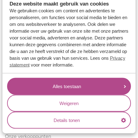
Deze website maakt gebruik van cookies
Verlovingsringen
We gebruiken cookies om content en advertenties te
Vriendschapsringen
personaliseren, om functies voor social media te bieden en
om ons websiteverkeer te analyseren. Ook delen we
Over ons
informatie over uw gebruik van onze site met onze partners
voor social media, adverteren en analyse. Deze partners
Aller Spanninga
kunnen deze gegevens combineren met andere informatie
Historie
die u aan ze heeft verstrekt of die ze hebben verzameld op
basis van uw gebruik van hun services. Lees ons
Privacy
Certificaten
statement
voor meer informatie.
Blogs
Jouw voordelen
Alles toestaan
Conflictvrije Materialen
Oneindig veel mogelijkheden
Weigeren
Kwaliteit
Details tonen
Juweliers & Contact
Onze verkooppunten