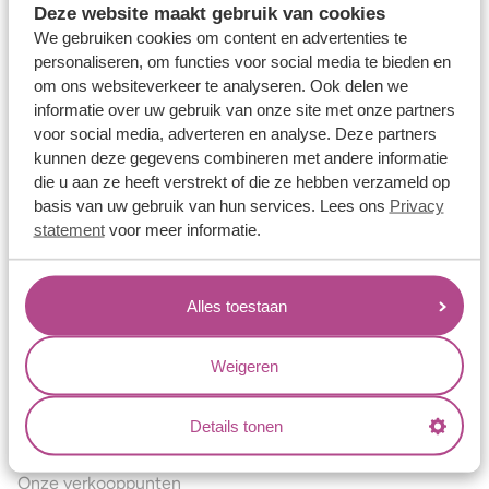
Deze website maakt gebruik van cookies
Verlovingsringen
We gebruiken cookies om content en advertenties te
Vriendschapsringen
personaliseren, om functies voor social media te bieden en
om ons websiteverkeer te analyseren. Ook delen we
Over ons
informatie over uw gebruik van onze site met onze partners
voor social media, adverteren en analyse. Deze partners
Aller Spanninga
kunnen deze gegevens combineren met andere informatie
Historie
die u aan ze heeft verstrekt of die ze hebben verzameld op
basis van uw gebruik van hun services. Lees ons
Privacy
Certificaten
statement
voor meer informatie.
Blogs
Jouw voordelen
Alles toestaan
Conflictvrije Materialen
Oneindig veel mogelijkheden
Weigeren
Kwaliteit
Details tonen
Juweliers & Contact
Onze verkooppunten