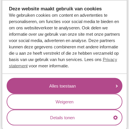
Trouwringen
Memoireringen
Deze website maakt gebruik van cookies
We gebruiken cookies om content en advertenties te
Verlovingsringen
personaliseren, om functies voor social media te bieden en
Vriendschapsringen
om ons websiteverkeer te analyseren. Ook delen we
informatie over uw gebruik van onze site met onze partners
Over ons
voor social media, adverteren en analyse. Deze partners
kunnen deze gegevens combineren met andere informatie
Aller Spanninga
die u aan ze heeft verstrekt of die ze hebben verzameld op
Historie
basis van uw gebruik van hun services. Lees ons
Privacy
Certificaten
statement
voor meer informatie.
Blogs
Jouw voordelen
Alles toestaan
Conflictvrije Materialen
Weigeren
Oneindig veel mogelijkheden
Kwaliteit
Details tonen
Juweliers & Contact