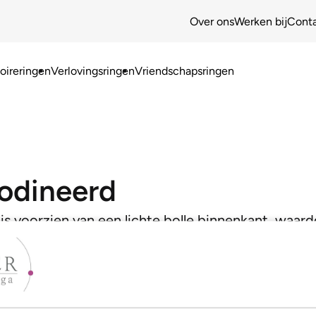
Over ons
Werken bij
Cont
ireringen
Verlovingsringen
Vriendschapsringen
odineerd
is voorzien van een lichte bolle binnenkant, waard
jouw model!