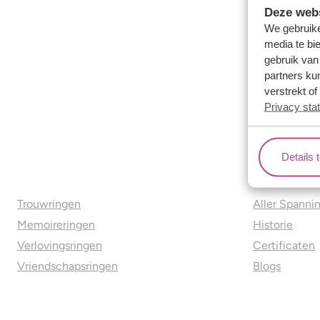
Deze webs
We gebruike
media te bi
gebruik van
partners ku
verstrekt o
Privacy sta
Details 
Ons aanbod
Over o
Trouwringen
Aller Spanni
Memoireringen
Historie
Verlovingsringen
Certificaten
Vriendschapsringen
Blogs