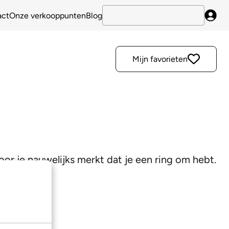
act
Onze verkooppunten
Blog
Inlo
Mijn favorieten
oor je nauwelijks merkt dat je een ring om hebt.