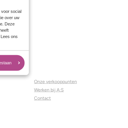
 voor social
ie over uw
se. Deze
heeft
. Lees ons
oestaan
Juweliers & Contact
Onze verkooppunten
Werken bij A:S
Contact