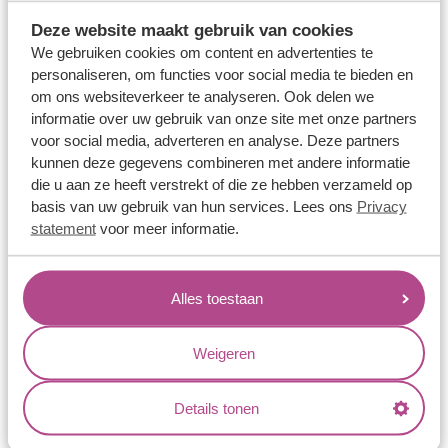
Trouwringen
Memoireringen
Deze website maakt gebruik van cookies
We gebruiken cookies om content en advertenties te
Verlovingsringen
personaliseren, om functies voor social media te bieden en
Vriendschapsringen
om ons websiteverkeer te analyseren. Ook delen we
informatie over uw gebruik van onze site met onze partners
Over ons
voor social media, adverteren en analyse. Deze partners
kunnen deze gegevens combineren met andere informatie
Aller Spanninga
die u aan ze heeft verstrekt of die ze hebben verzameld op
Historie
basis van uw gebruik van hun services. Lees ons
Privacy
Certificaten
statement
voor meer informatie.
Blogs
Jouw voordelen
Alles toestaan
Conflictvrije Materialen
Weigeren
Oneindig veel mogelijkheden
Kwaliteit
Details tonen
Juweliers & Contact