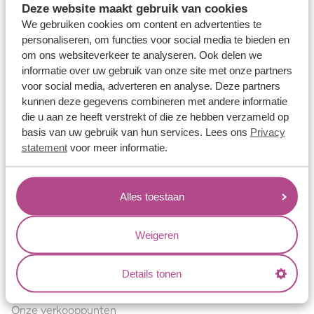
Deze website maakt gebruik van cookies
Verlovingsringen
We gebruiken cookies om content en advertenties te
Vriendschapsringen
personaliseren, om functies voor social media te bieden en
om ons websiteverkeer te analyseren. Ook delen we
Over ons
informatie over uw gebruik van onze site met onze partners
voor social media, adverteren en analyse. Deze partners
Aller Spanninga
kunnen deze gegevens combineren met andere informatie
Historie
die u aan ze heeft verstrekt of die ze hebben verzameld op
basis van uw gebruik van hun services. Lees ons
Privacy
Certificaten
statement
voor meer informatie.
Blogs
Jouw voordelen
Alles toestaan
Conflictvrije Materialen
Oneindig veel mogelijkheden
Weigeren
Kwaliteit
Details tonen
Juweliers & Contact
Onze verkooppunten