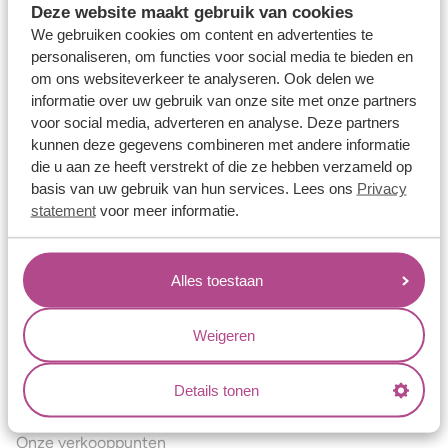
Deze website maakt gebruik van cookies
Verlovingsringen
We gebruiken cookies om content en advertenties te
Vriendschapsringen
personaliseren, om functies voor social media te bieden en
om ons websiteverkeer te analyseren. Ook delen we
Over ons
informatie over uw gebruik van onze site met onze partners
voor social media, adverteren en analyse. Deze partners
Aller Spanninga
kunnen deze gegevens combineren met andere informatie
Historie
die u aan ze heeft verstrekt of die ze hebben verzameld op
basis van uw gebruik van hun services. Lees ons
Privacy
Certificaten
statement
voor meer informatie.
Blogs
Jouw voordelen
Alles toestaan
Conflictvrije Materialen
Oneindig veel mogelijkheden
Weigeren
Kwaliteit
Details tonen
Juweliers & Contact
Onze verkooppunten