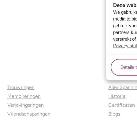
Deze webs
We gebruike
media te bi
gebruik van
partners ku
verstrekt o
Privacy sta
Details 
Ons aanbod
Over o
Trouwringen
Aller Spanni
Memoireringen
Historie
Verlovingsringen
Certificaten
Vriendschapsringen
Blogs