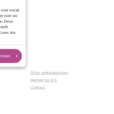
 voor social
ie over uw
se. Deze
heeft
. Lees ons
oestaan
Juweliers & Contact
Onze verkooppunten
Werken bij A:S
Contact