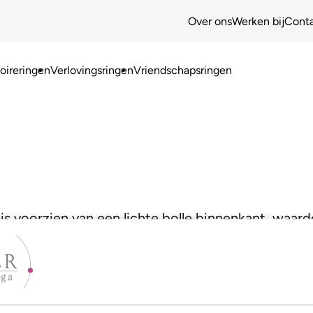
Over ons
Werken bij
Cont
ireringen
Verlovingsringen
Vriendschapsringen
is voorzien van een lichte bolle binnenkant, waard
jouw model!