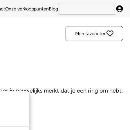
act
Onze verkooppunten
Blog
Inlo
Mijn favorieten
oor je nauwelijks merkt dat je een ring om hebt.