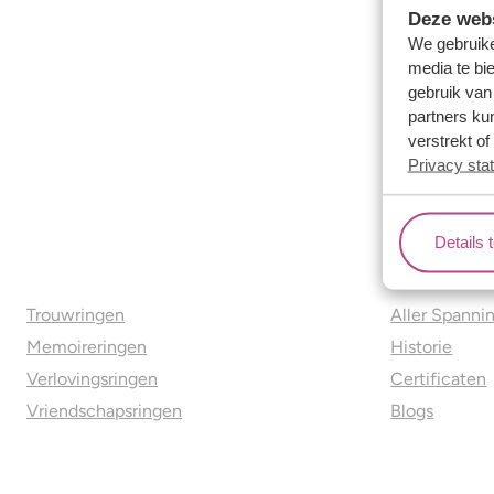
Deze webs
We gebruike
media te bi
gebruik van
partners ku
verstrekt o
Privacy sta
Details 
Ons aanbod
Over o
Trouwringen
Aller Spanni
Memoireringen
Historie
Verlovingsringen
Certificaten
Vriendschapsringen
Blogs