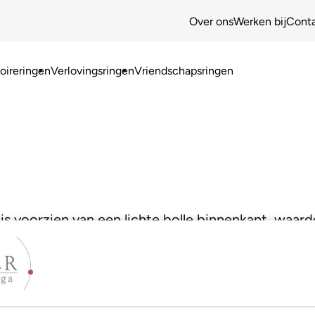
Over ons
Werken bij
Cont
ireringen
Verlovingsringen
Vriendschapsringen
is voorzien van een lichte bolle binnenkant, waard
jouw model!