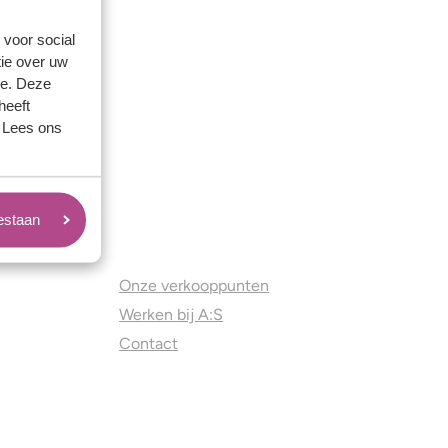
 voor social
ie over uw
se. Deze
heeft
. Lees ons
oestaan
Juweliers & Contact
Onze verkooppunten
Werken bij A:S
Contact