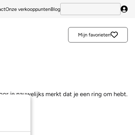
act
Onze verkooppunten
Blog
Inlo
Mijn favorieten
oor je nauwelijks merkt dat je een ring om hebt.