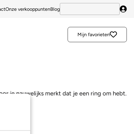
act
Onze verkooppunten
Blog
Inlo
Mijn favorieten
oor je nauwelijks merkt dat je een ring om hebt.