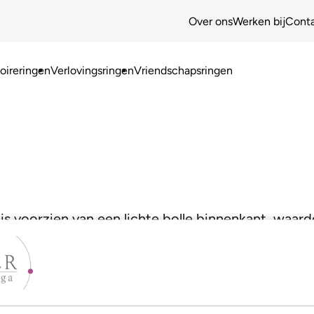
Over ons
Werken bij
Cont
ireringen
Verlovingsringen
Vriendschapsringen
is voorzien van een lichte bolle binnenkant, waard
jouw model!