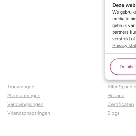
Deze webs
We gebruike
media te bi
gebruik van
partners ku
verstrekt o
Privacy sta
Details 
Ons aanbod
Over o
Trouwringen
Aller Spanni
Memoireringen
Historie
Verlovingsringen
Certificaten
Vriendschapsringen
Blogs