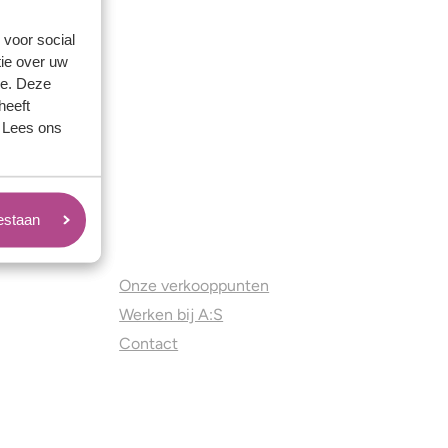
 voor social
ie over uw
se. Deze
heeft
. Lees ons
oestaan
Juweliers & Contact
Onze verkooppunten
Werken bij A:S
Contact