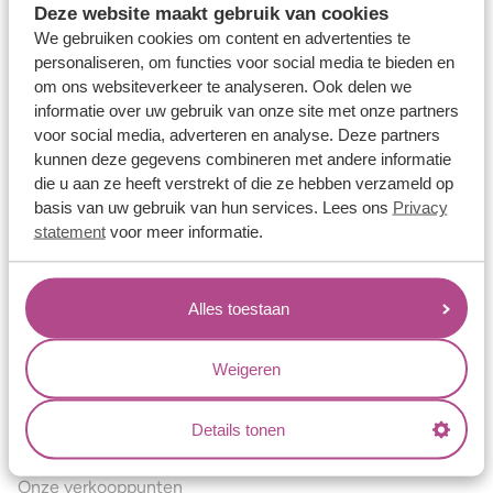
Deze website maakt gebruik van cookies
Verlovingsringen
We gebruiken cookies om content en advertenties te
Vriendschapsringen
personaliseren, om functies voor social media te bieden en
om ons websiteverkeer te analyseren. Ook delen we
Over ons
informatie over uw gebruik van onze site met onze partners
voor social media, adverteren en analyse. Deze partners
Aller Spanninga
kunnen deze gegevens combineren met andere informatie
Historie
die u aan ze heeft verstrekt of die ze hebben verzameld op
basis van uw gebruik van hun services. Lees ons
Privacy
Certificaten
statement
voor meer informatie.
Blogs
Jouw voordelen
Alles toestaan
Conflictvrije Materialen
Oneindig veel mogelijkheden
Weigeren
Kwaliteit
Details tonen
Juweliers & Contact
Onze verkooppunten