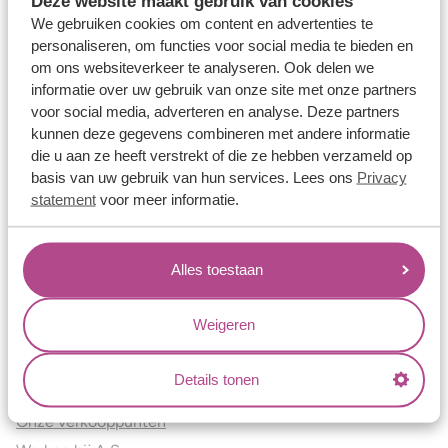
Deze website maakt gebruik van cookies
Verlovingsringen
We gebruiken cookies om content en advertenties te
Vriendschapsringen
personaliseren, om functies voor social media te bieden en
om ons websiteverkeer te analyseren. Ook delen we
Over ons
informatie over uw gebruik van onze site met onze partners
voor social media, adverteren en analyse. Deze partners
Aller Spanninga
kunnen deze gegevens combineren met andere informatie
Historie
die u aan ze heeft verstrekt of die ze hebben verzameld op
Certificaten
basis van uw gebruik van hun services. Lees ons
Privacy
Blogs
statement
voor meer informatie.
Jouw voordelen
Alles toestaan
Conflictvrije Materialen
Oneindig veel mogelijkheden
Weigeren
Kwaliteit
Juweliers & Contact
Details tonen
Onze verkooppunten