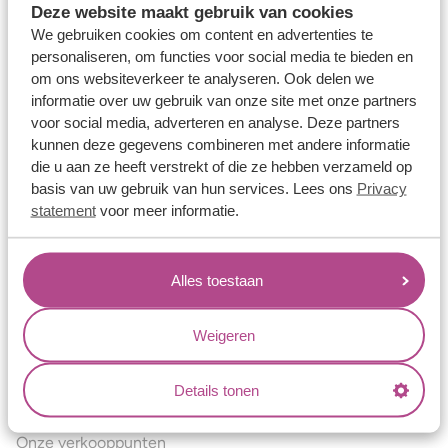
Deze website maakt gebruik van cookies
Verlovingsringen
We gebruiken cookies om content en advertenties te
Vriendschapsringen
personaliseren, om functies voor social media te bieden en
om ons websiteverkeer te analyseren. Ook delen we
Over ons
informatie over uw gebruik van onze site met onze partners
voor social media, adverteren en analyse. Deze partners
Aller Spanninga
kunnen deze gegevens combineren met andere informatie
Historie
die u aan ze heeft verstrekt of die ze hebben verzameld op
basis van uw gebruik van hun services. Lees ons
Privacy
Certificaten
statement
voor meer informatie.
Blogs
Jouw voordelen
Alles toestaan
Conflictvrije Materialen
Oneindig veel mogelijkheden
Weigeren
Kwaliteit
Details tonen
Juweliers & Contact
Onze verkooppunten