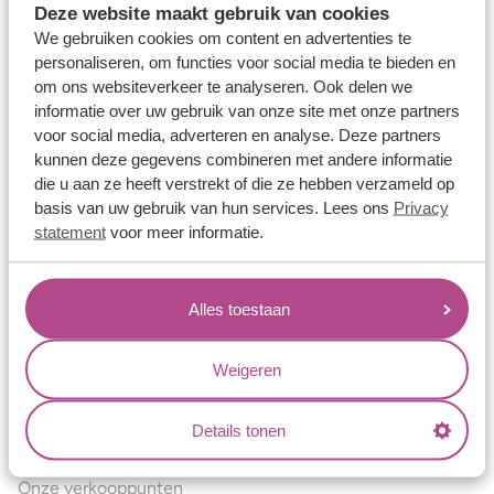
Deze website maakt gebruik van cookies
Verlovingsringen
We gebruiken cookies om content en advertenties te
Vriendschapsringen
personaliseren, om functies voor social media te bieden en
om ons websiteverkeer te analyseren. Ook delen we
Over ons
informatie over uw gebruik van onze site met onze partners
voor social media, adverteren en analyse. Deze partners
Aller Spanninga
kunnen deze gegevens combineren met andere informatie
Historie
die u aan ze heeft verstrekt of die ze hebben verzameld op
basis van uw gebruik van hun services. Lees ons
Privacy
Certificaten
statement
voor meer informatie.
Blogs
Jouw voordelen
Alles toestaan
Conflictvrije Materialen
Oneindig veel mogelijkheden
Weigeren
Kwaliteit
Details tonen
Juweliers & Contact
Onze verkooppunten