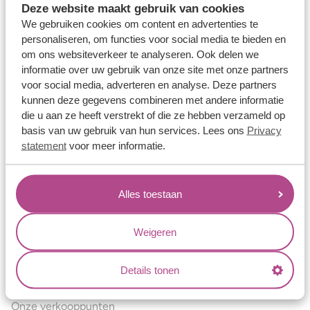
Deze website maakt gebruik van cookies
Verlovingsringen
We gebruiken cookies om content en advertenties te
Vriendschapsringen
personaliseren, om functies voor social media te bieden en
om ons websiteverkeer te analyseren. Ook delen we
Over ons
informatie over uw gebruik van onze site met onze partners
voor social media, adverteren en analyse. Deze partners
Aller Spanninga
kunnen deze gegevens combineren met andere informatie
Historie
die u aan ze heeft verstrekt of die ze hebben verzameld op
basis van uw gebruik van hun services. Lees ons
Privacy
Certificaten
statement
voor meer informatie.
Blogs
Jouw voordelen
Alles toestaan
Conflictvrije Materialen
Oneindig veel mogelijkheden
Weigeren
Kwaliteit
Details tonen
Juweliers & Contact
Onze verkooppunten