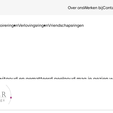
Over ons
Werken bij
Cont
ireringen
Verlovingsringen
Vriendschapsringen
 witgoud en gematteerd geelgoud mag je gezien 