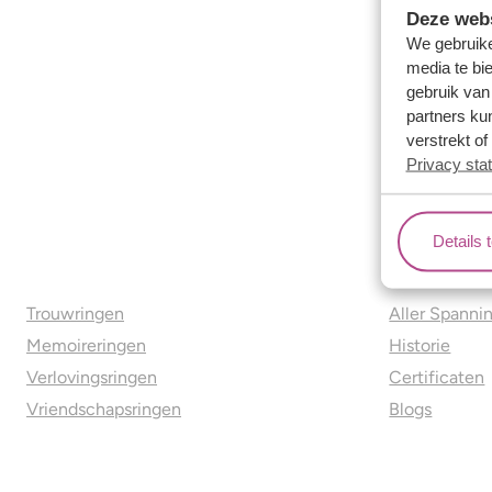
Deze webs
We gebruike
media te bi
gebruik van
partners ku
verstrekt o
Privacy sta
Details 
Ons aanbod
Over o
Trouwringen
Aller Spanni
Memoireringen
Historie
Verlovingsringen
Certificaten
Vriendschapsringen
Blogs