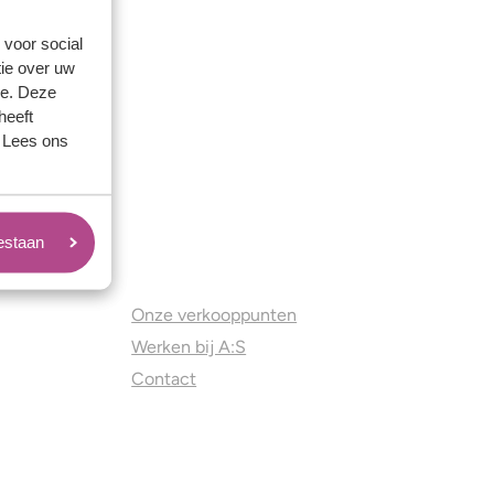
 voor social
ie over uw
se. Deze
heeft
. Lees ons
oestaan
Juweliers & Contact
Onze verkooppunten
Werken bij A:S
Contact