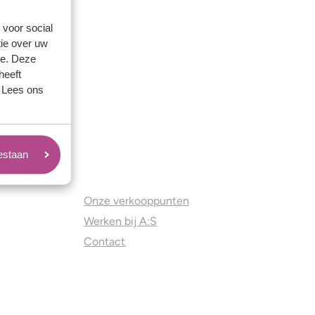
 voor social
ie over uw
se. Deze
heeft
. Lees ons
oestaan
Juweliers & Contact
Onze verkooppunten
Werken bij A:S
Contact