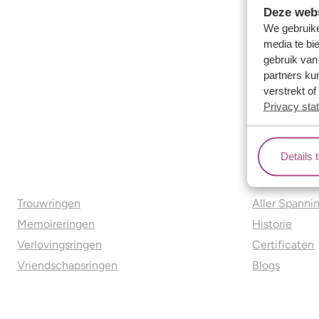
Deze webs
We gebruike
media te bi
gebruik van
partners ku
verstrekt o
Privacy sta
Details 
Ons aanbod
Over o
Trouwringen
Aller Spanni
Memoireringen
Historie
Verlovingsringen
Certificaten
Vriendschapsringen
Blogs