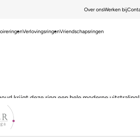
Over ons
Werken bij
Cont
ireringen
Verlovingsringen
Vriendschapsringen
oud krijgt deze ring een hele moderne uitstraling!