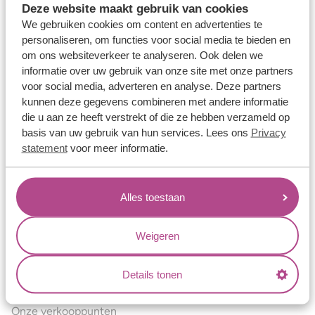
Deze website maakt gebruik van cookies
Verlovingsringen
We gebruiken cookies om content en advertenties te
Vriendschapsringen
personaliseren, om functies voor social media te bieden en
om ons websiteverkeer te analyseren. Ook delen we
Over ons
informatie over uw gebruik van onze site met onze partners
voor social media, adverteren en analyse. Deze partners
Aller Spanninga
kunnen deze gegevens combineren met andere informatie
Historie
die u aan ze heeft verstrekt of die ze hebben verzameld op
basis van uw gebruik van hun services. Lees ons
Privacy
Certificaten
statement
voor meer informatie.
Blogs
Jouw voordelen
Alles toestaan
Conflictvrije Materialen
Oneindig veel mogelijkheden
Weigeren
Kwaliteit
Details tonen
Juweliers & Contact
Onze verkooppunten