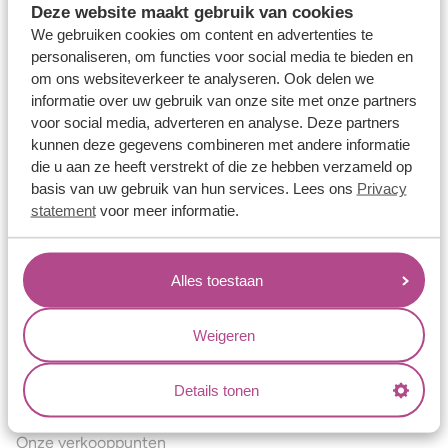
Deze website maakt gebruik van cookies
Verlovingsringen
We gebruiken cookies om content en advertenties te
Vriendschapsringen
personaliseren, om functies voor social media te bieden en
om ons websiteverkeer te analyseren. Ook delen we
Over ons
informatie over uw gebruik van onze site met onze partners
voor social media, adverteren en analyse. Deze partners
Aller Spanninga
kunnen deze gegevens combineren met andere informatie
Historie
die u aan ze heeft verstrekt of die ze hebben verzameld op
basis van uw gebruik van hun services. Lees ons
Privacy
Certificaten
statement
voor meer informatie.
Blogs
Jouw voordelen
Alles toestaan
Conflictvrije Materialen
Oneindig veel mogelijkheden
Weigeren
Kwaliteit
Details tonen
Juweliers & Contact
Onze verkooppunten