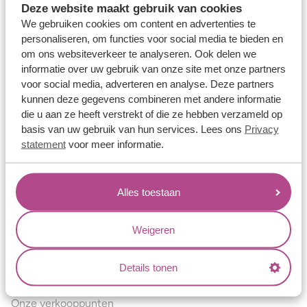
Deze website maakt gebruik van cookies
Verlovingsringen
We gebruiken cookies om content en advertenties te
Vriendschapsringen
personaliseren, om functies voor social media te bieden en
om ons websiteverkeer te analyseren. Ook delen we
Over ons
informatie over uw gebruik van onze site met onze partners
voor social media, adverteren en analyse. Deze partners
Aller Spanninga
kunnen deze gegevens combineren met andere informatie
Historie
die u aan ze heeft verstrekt of die ze hebben verzameld op
basis van uw gebruik van hun services. Lees ons
Privacy
Certificaten
statement
voor meer informatie.
Blogs
Jouw voordelen
Alles toestaan
Conflictvrije Materialen
Oneindig veel mogelijkheden
Weigeren
Kwaliteit
Details tonen
Juweliers & Contact
Onze verkooppunten