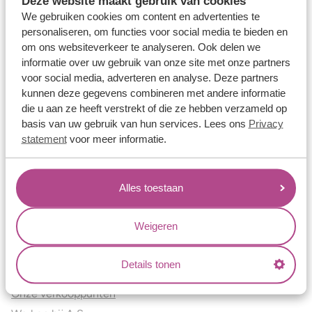
Deze website maakt gebruik van cookies
Verlovingsringen
We gebruiken cookies om content en advertenties te
Vriendschapsringen
personaliseren, om functies voor social media te bieden en
om ons websiteverkeer te analyseren. Ook delen we
Over ons
informatie over uw gebruik van onze site met onze partners
voor social media, adverteren en analyse. Deze partners
Aller Spanninga
kunnen deze gegevens combineren met andere informatie
Historie
die u aan ze heeft verstrekt of die ze hebben verzameld op
Certificaten
basis van uw gebruik van hun services. Lees ons
Privacy
Blogs
statement
voor meer informatie.
Jouw voordelen
Alles toestaan
Conflictvrije Materialen
Oneindig veel mogelijkheden
Weigeren
Kwaliteit
Juweliers & Contact
Details tonen
Onze verkooppunten