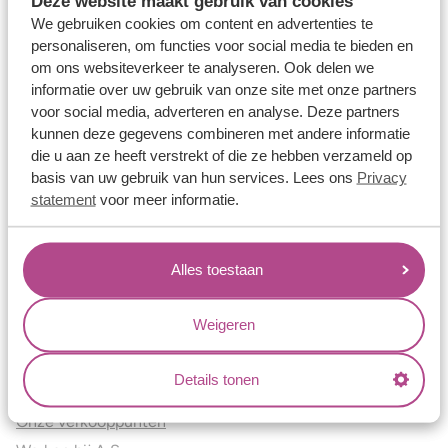
Deze website maakt gebruik van cookies
Verlovingsringen
We gebruiken cookies om content en advertenties te
Vriendschapsringen
personaliseren, om functies voor social media te bieden en
om ons websiteverkeer te analyseren. Ook delen we
Over ons
informatie over uw gebruik van onze site met onze partners
voor social media, adverteren en analyse. Deze partners
Aller Spanninga
kunnen deze gegevens combineren met andere informatie
Historie
die u aan ze heeft verstrekt of die ze hebben verzameld op
Certificaten
basis van uw gebruik van hun services. Lees ons
Privacy
Blogs
statement
voor meer informatie.
Jouw voordelen
Alles toestaan
Conflictvrije Materialen
Oneindig veel mogelijkheden
Weigeren
Kwaliteit
Juweliers & Contact
Details tonen
Onze verkooppunten