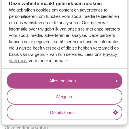
Deze website maakt gebruik van cookies
Verlovingsringen
We gebruiken cookies om content en advertenties te
Vriendschapsringen
personaliseren, om functies voor social media te bieden en
om ons websiteverkeer te analyseren. Ook delen we
Over ons
informatie over uw gebruik van onze site met onze partners
voor social media, adverteren en analyse. Deze partners
Aller Spanninga
kunnen deze gegevens combineren met andere informatie
Historie
die u aan ze heeft verstrekt of die ze hebben verzameld op
basis van uw gebruik van hun services. Lees ons
Privacy
Certificaten
statement
voor meer informatie.
Blogs
Jouw voordelen
Alles toestaan
Conflictvrije Materialen
Oneindig veel mogelijkheden
Weigeren
Kwaliteit
Details tonen
Juweliers & Contact
Onze verkooppunten