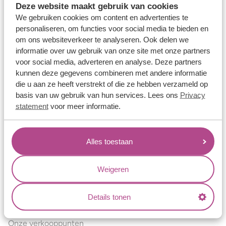
Deze website maakt gebruik van cookies
Verlovingsringen
We gebruiken cookies om content en advertenties te
Vriendschapsringen
personaliseren, om functies voor social media te bieden en
om ons websiteverkeer te analyseren. Ook delen we
Over ons
informatie over uw gebruik van onze site met onze partners
voor social media, adverteren en analyse. Deze partners
Aller Spanninga
kunnen deze gegevens combineren met andere informatie
Historie
die u aan ze heeft verstrekt of die ze hebben verzameld op
basis van uw gebruik van hun services. Lees ons
Privacy
Certificaten
statement
voor meer informatie.
Blogs
Jouw voordelen
Alles toestaan
Conflictvrije Materialen
Oneindig veel mogelijkheden
Weigeren
Kwaliteit
Details tonen
Juweliers & Contact
Onze verkooppunten