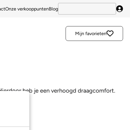
act
Onze verkooppunten
Blog
Inlo
Mijn favorieten
. Hierdoor heb je een verhoogd draagcomfort.