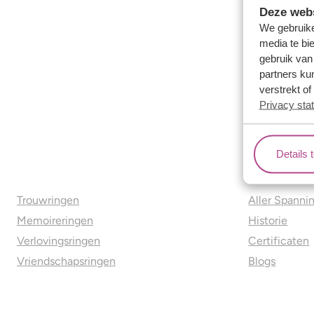
Deze webs
We gebruike
media te bi
gebruik van
partners ku
verstrekt o
Privacy sta
Details 
Ons aanbod
Over o
Trouwringen
Aller Spanni
Memoireringen
Historie
Verlovingsringen
Certificaten
Vriendschapsringen
Blogs