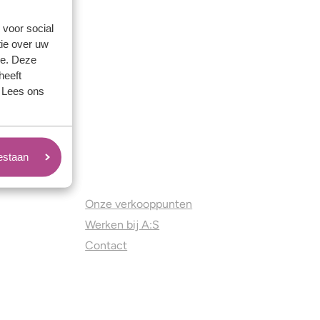
 voor social
ie over uw
se. Deze
heeft
. Lees ons
oestaan
Juweliers & Contact
Onze verkooppunten
Werken bij A:S
Contact