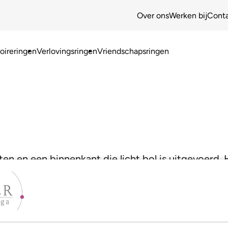
Over ons
Werken bij
Cont
ireringen
Verlovingsringen
Vriendschapsringen
nten en een binnenkant die licht bol is uitgevoerd