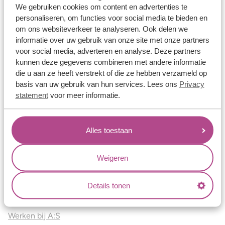
Vriendschapsringen
We gebruiken cookies om content en advertenties te
personaliseren, om functies voor social media te bieden en
Over ons
om ons websiteverkeer te analyseren. Ook delen we
informatie over uw gebruik van onze site met onze partners
Aller Spanninga
voor social media, adverteren en analyse. Deze partners
Historie
kunnen deze gegevens combineren met andere informatie
die u aan ze heeft verstrekt of die ze hebben verzameld op
Certificaten
basis van uw gebruik van hun services. Lees ons
Privacy
Blogs
statement
voor meer informatie.
Jouw voordelen
Alles toestaan
Conflictvrije Materialen
Oneindig veel mogelijkheden
Weigeren
Kwaliteit
Juweliers & Contact
Details tonen
Onze verkooppunten
Werken bij A:S