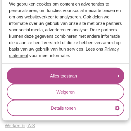
Vriendschapsringen
We gebruiken cookies om content en advertenties te
personaliseren, om functies voor social media te bieden en
Over ons
om ons websiteverkeer te analyseren. Ook delen we
informatie over uw gebruik van onze site met onze partners
Aller Spanninga
voor social media, adverteren en analyse. Deze partners
Historie
kunnen deze gegevens combineren met andere informatie
die u aan ze heeft verstrekt of die ze hebben verzameld op
Certificaten
basis van uw gebruik van hun services. Lees ons
Privacy
Blogs
statement
voor meer informatie.
Jouw voordelen
Alles toestaan
Conflictvrije Materialen
Oneindig veel mogelijkheden
Weigeren
Kwaliteit
Juweliers & Contact
Details tonen
Onze verkooppunten
Werken bij A:S