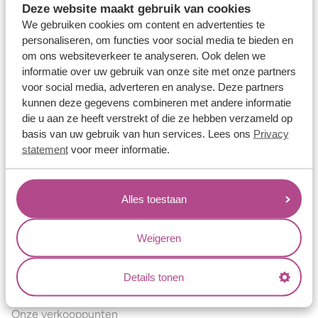
Deze website maakt gebruik van cookies
Verlovingsringen
We gebruiken cookies om content en advertenties te
Vriendschapsringen
personaliseren, om functies voor social media te bieden en
om ons websiteverkeer te analyseren. Ook delen we
Over ons
informatie over uw gebruik van onze site met onze partners
voor social media, adverteren en analyse. Deze partners
Aller Spanninga
kunnen deze gegevens combineren met andere informatie
Historie
die u aan ze heeft verstrekt of die ze hebben verzameld op
basis van uw gebruik van hun services. Lees ons
Privacy
Certificaten
statement
voor meer informatie.
Blogs
Jouw voordelen
Alles toestaan
Conflictvrije Materialen
Oneindig veel mogelijkheden
Weigeren
Kwaliteit
Details tonen
Juweliers & Contact
Onze verkooppunten