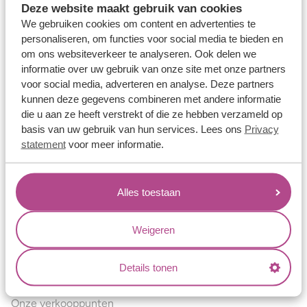
Deze website maakt gebruik van cookies
Verlovingsringen
We gebruiken cookies om content en advertenties te
Vriendschapsringen
personaliseren, om functies voor social media te bieden en
om ons websiteverkeer te analyseren. Ook delen we
Over ons
informatie over uw gebruik van onze site met onze partners
voor social media, adverteren en analyse. Deze partners
Aller Spanninga
kunnen deze gegevens combineren met andere informatie
Historie
die u aan ze heeft verstrekt of die ze hebben verzameld op
basis van uw gebruik van hun services. Lees ons
Privacy
Certificaten
statement
voor meer informatie.
Blogs
Jouw voordelen
Alles toestaan
Conflictvrije Materialen
Oneindig veel mogelijkheden
Weigeren
Kwaliteit
Details tonen
Juweliers & Contact
Onze verkooppunten