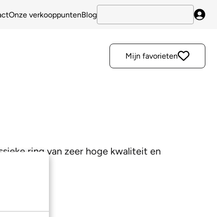
act
Onze verkooppunten
Blog
Inlo
Mijn favorieten
ssieke ring van zeer hoge kwaliteit en