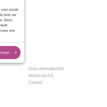
 voor social
ie over uw
se. Deze
heeft
. Lees ons
oestaan
Juweliers & Contact
Onze verkooppunten
Werken bij A:S
Contact