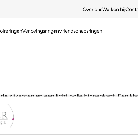
Over ons
Werken bij
Cont
ireringen
Verlovingsringen
Vriendschapsringen
de zijkanten en een licht bolle binnenkant. Een kla