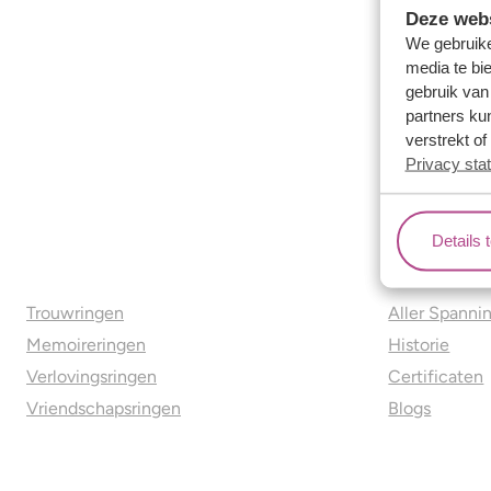
Deze webs
We gebruike
media te bi
gebruik van
partners ku
verstrekt o
Privacy sta
Details 
Ons aanbod
Over o
Trouwringen
Aller Spanni
Memoireringen
Historie
Verlovingsringen
Certificaten
Vriendschapsringen
Blogs