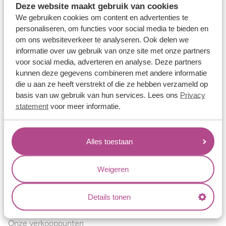
Deze website maakt gebruik van cookies
Verlovingsringen
We gebruiken cookies om content en advertenties te
Vriendschapsringen
personaliseren, om functies voor social media te bieden en
om ons websiteverkeer te analyseren. Ook delen we
Over ons
informatie over uw gebruik van onze site met onze partners
voor social media, adverteren en analyse. Deze partners
Aller Spanninga
kunnen deze gegevens combineren met andere informatie
Historie
die u aan ze heeft verstrekt of die ze hebben verzameld op
basis van uw gebruik van hun services. Lees ons
Privacy
Certificaten
statement
voor meer informatie.
Blogs
Jouw voordelen
Alles toestaan
Conflictvrije Materialen
Oneindig veel mogelijkheden
Weigeren
Kwaliteit
Details tonen
Juweliers & Contact
Onze verkooppunten