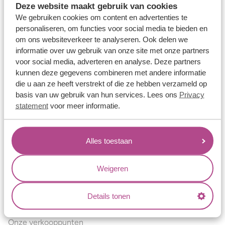
Deze website maakt gebruik van cookies
Verlovingsringen
We gebruiken cookies om content en advertenties te
Vriendschapsringen
personaliseren, om functies voor social media te bieden en
om ons websiteverkeer te analyseren. Ook delen we
Over ons
informatie over uw gebruik van onze site met onze partners
voor social media, adverteren en analyse. Deze partners
Aller Spanninga
kunnen deze gegevens combineren met andere informatie
Historie
die u aan ze heeft verstrekt of die ze hebben verzameld op
basis van uw gebruik van hun services. Lees ons
Privacy
Certificaten
statement
voor meer informatie.
Blogs
Jouw voordelen
Alles toestaan
Conflictvrije Materialen
Oneindig veel mogelijkheden
Weigeren
Kwaliteit
Details tonen
Juweliers & Contact
Onze verkooppunten