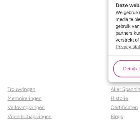
Deze webs
We gebruike
media te bi
gebruik van
partners ku
verstrekt o
Privacy sta
Details 
Ons aanbod
Over o
Trouwringen
Aller Spanni
Memoireringen
Historie
Verlovingsringen
Certificaten
Vriendschapsringen
Blogs