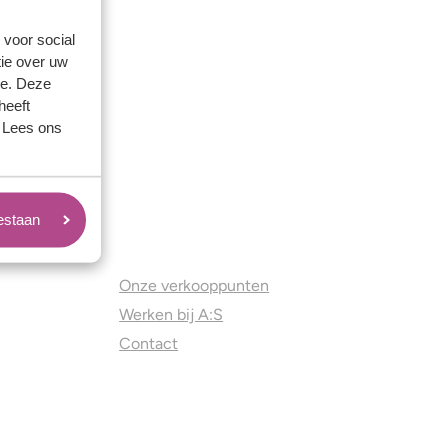
 voor social
ie over uw
se. Deze
heeft
. Lees ons
oestaan
Juweliers & Contact
Onze verkooppunten
Werken bij A:S
Contact