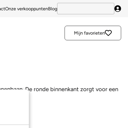
act
Onze verkooppunten
Blog
Inlo
Mijn favorieten
nnenbaan. De ronde binnenkant zorgt voor een