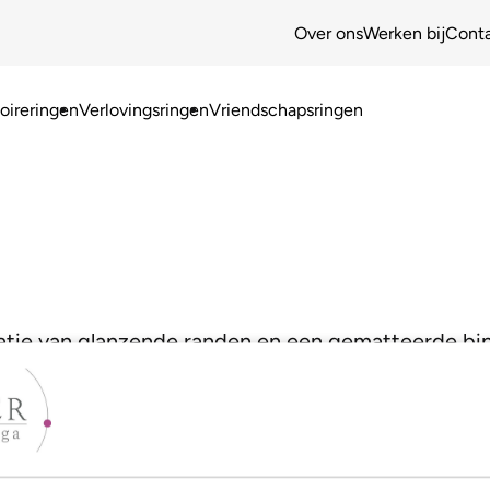
Over ons
Werken bij
Cont
ireringen
Verlovingsringen
Vriendschapsringen
atie van glanzende randen en een gematteerde bi