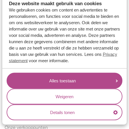
Deze website maakt gebruik van cookies
Verlovingsringen
We gebruiken cookies om content en advertenties te
Vriendschapsringen
personaliseren, om functies voor social media te bieden en
om ons websiteverkeer te analyseren. Ook delen we
Over ons
informatie over uw gebruik van onze site met onze partners
voor social media, adverteren en analyse. Deze partners
Aller Spanninga
kunnen deze gegevens combineren met andere informatie
Historie
die u aan ze heeft verstrekt of die ze hebben verzameld op
basis van uw gebruik van hun services. Lees ons
Privacy
Certificaten
statement
voor meer informatie.
Blogs
Jouw voordelen
Alles toestaan
Conflictvrije Materialen
Oneindig veel mogelijkheden
Weigeren
Kwaliteit
Details tonen
Juweliers & Contact
Onze verkooppunten