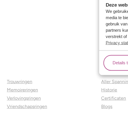
Deze webs
We gebruike
media te bi
gebruik van
partners ku
verstrekt o
Privacy sta
Details 
Ons aanbod
Over o
Trouwringen
Aller Spanni
Memoireringen
Historie
Verlovingsringen
Certificaten
Vriendschapsringen
Blogs