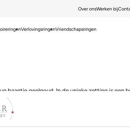
Over ons
Werken bij
Cont
ireringen
Verlovingsringen
Vriendschapsringen
n baantje geelgoud. In de unieke zetting is een br