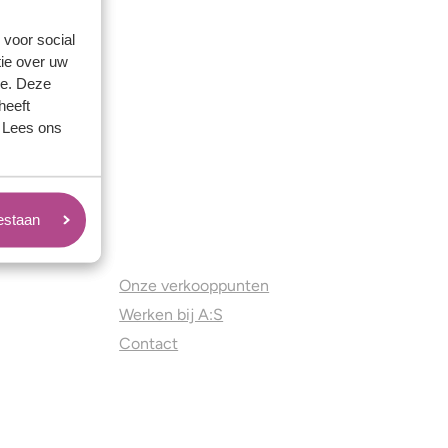
 voor social
ie over uw
se. Deze
heeft
. Lees ons
oestaan
Juweliers & Contact
Onze verkooppunten
Werken bij A:S
Contact