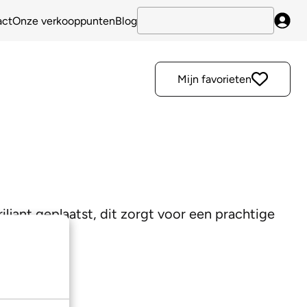
act
Onze verkooppunten
Blog
Inlo
Mijn favorieten
iljant geplaatst, dit zorgt voor een prachtige