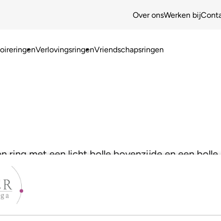
Over ons
Werken bij
Cont
ireringen
Verlovingsringen
Vriendschapsringen
en ring met een licht bolle bovenzijde en een boll