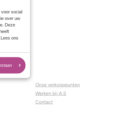
 voor social
ie over uw
se. Deze
heeft
. Lees ons
oestaan
Juweliers & Contact
Onze verkooppunten
Werken bij A:S
Contact