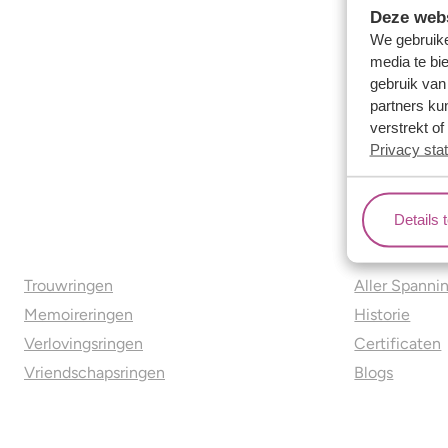
Deze webs
We gebruike
media te bi
gebruik van
partners ku
verstrekt o
Privacy sta
Details 
Ons aanbod
Over o
Trouwringen
Aller Spanni
Memoireringen
Historie
Verlovingsringen
Certificaten
Vriendschapsringen
Blogs