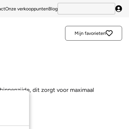
act
Onze verkooppunten
Blog
Inlo
Mijn favorieten
e binnenzijde, dit zorgt voor maximaal