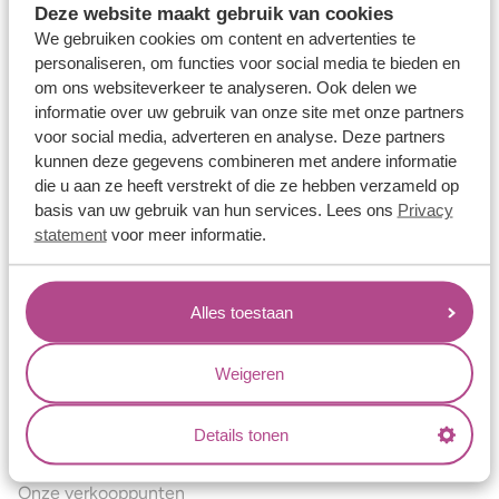
Deze website maakt gebruik van cookies
Verlovingsringen
We gebruiken cookies om content en advertenties te
Vriendschapsringen
personaliseren, om functies voor social media te bieden en
om ons websiteverkeer te analyseren. Ook delen we
Over ons
informatie over uw gebruik van onze site met onze partners
voor social media, adverteren en analyse. Deze partners
Aller Spanninga
kunnen deze gegevens combineren met andere informatie
Historie
die u aan ze heeft verstrekt of die ze hebben verzameld op
basis van uw gebruik van hun services. Lees ons
Privacy
Certificaten
statement
voor meer informatie.
Blogs
Jouw voordelen
Alles toestaan
Conflictvrije Materialen
Oneindig veel mogelijkheden
Weigeren
Kwaliteit
Details tonen
Juweliers & Contact
Onze verkooppunten