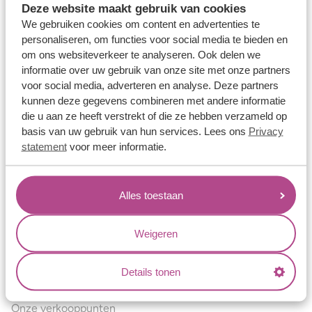
Deze website maakt gebruik van cookies
Verlovingsringen
We gebruiken cookies om content en advertenties te
Vriendschapsringen
personaliseren, om functies voor social media te bieden en
om ons websiteverkeer te analyseren. Ook delen we
Over ons
informatie over uw gebruik van onze site met onze partners
voor social media, adverteren en analyse. Deze partners
Aller Spanninga
kunnen deze gegevens combineren met andere informatie
Historie
die u aan ze heeft verstrekt of die ze hebben verzameld op
basis van uw gebruik van hun services. Lees ons
Privacy
Certificaten
statement
voor meer informatie.
Blogs
Jouw voordelen
Alles toestaan
Conflictvrije Materialen
Oneindig veel mogelijkheden
Weigeren
Kwaliteit
Details tonen
Juweliers & Contact
Onze verkooppunten